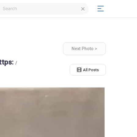
Login
Next Photo >
Signup
ttps:
/
All Posts
Signup
Day/Night